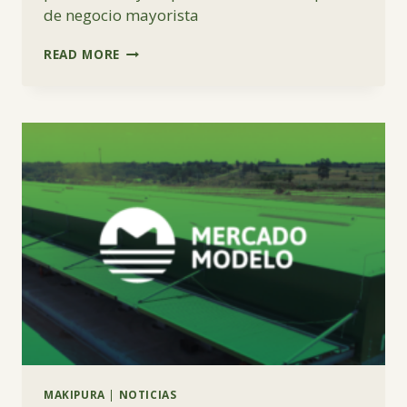
de negocio mayorista
ENTREVISTA
READ MORE
DE
TIEMPO
AGRARIO
–
APERTURA
DEL
NUEVO
MERCADO
MODELO
MAKIPURA
|
NOTICIAS