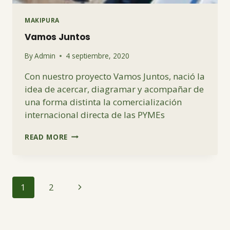
MAKIPURA
Vamos Juntos
By
Admin
4 septiembre, 2020
Con nuestro proyecto Vamos Juntos, nació la
idea de acercar, diagramar y acompañar de
una forma distinta la comercialización
internacional directa de las PYMEs
VAMOS
READ MORE
JUNTOS
Page
Next
1
2
navigation
Page