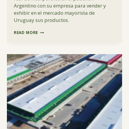
Argentino con su empresa para vender y
exhibir en el mercado mayorista de
Uruguay sus productos.
VIDEOCONFERENCIAS
READ MORE
EN
SEPTIEMBRE
SOBRE
EL
PROYECTO
VAMOS
JUNTOS
–
ARGENTINA
-
URUGUAY