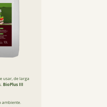
e usar, de larga
s.
BioPlus III
o ambiente.