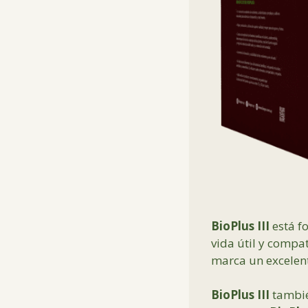
BioPlus III
está f
vida útil y compa
marca un excelent
BioPlus III
tambié