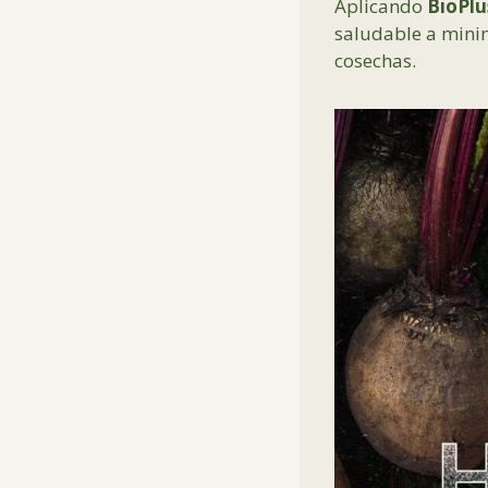
Aplicando
BioPlus
saludable a minim
cosechas.